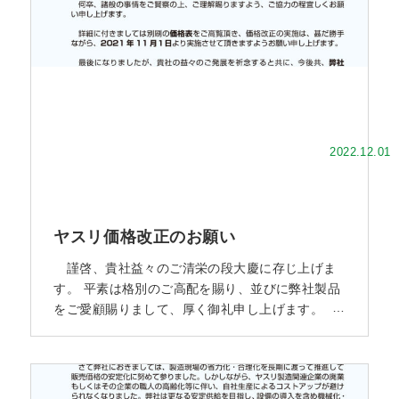
2022.12.01
ヤスリ価格改正のお願い
謹啓、貴社益々のご清栄の段大慶に存じ上げま
す。 平素は格別のご高配を賜り、並びに弊社製品
をご愛顧賜りまして、厚く御礼申し上げます。
さて弊社におきましては、製造現場の省力化・合
理化を長期に渡って推進して販売価格の安定化に
努めて参りました。 しかしながら、ご高承のとお
り、エネルギー価格の上昇、部材等の価格高騰、