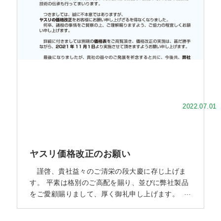
そしてヤスリ圧延材価格の大幅な価格改正に見舞
われ、販売価格の維持が困難と
2022.07.01
ヤスリ価格改正のお願い
謹啓、貴社益々のご清栄の段大慶に存じ上げま
す。 平素は格別のご高配を賜り、並びに弊社製品
をご愛顧賜りまして、厚く御礼申し上げます。
さて弊社におきましては、製造現場の省力化・合
理化を長期に渡って推進して販売価格の安定化に