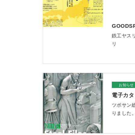
GOODS
鉄工ヤスリ
リ
お知らせ
電子カタ
ツボサン
りました