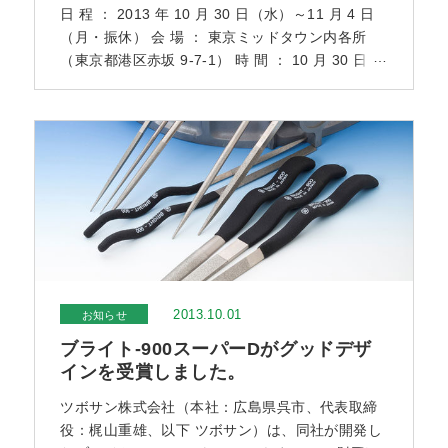
日 程 ： 2013 年 10 月 30 日（水）～11 月 4 日
（月・振休） 会 場 ： 東京ミッドタウン内各所
（東京都港区赤坂 9-7-1） 時 間 ： 10 月 30 日
（水）11:00 ～ 15:00 10 月 31 日（木）～ 11 月
3 日（日）11:00 ～ 20:00 11 月 4 日（月・振
休）11:00 ～17:00 受賞商品： ブライト 900 スー
パーＤ ■詳細な開催
2013.10.01
お知らせ
ブライト-900スーパーDがグッドデザ
インを受賞しました。
ツボサン株式会社（本社：広島県呉市、代表取締
役：梶山重雄、以下 ツボサン）は、同社が開発し