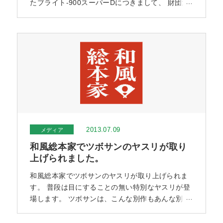
たブライト-900スーパーDにつきまして、 財団法
人日本産業デザイン振興会主催の2013年度 グッド
デザイン賞を受賞いたしましたので、お知らせい
たします。 【評価ポイント】 高い機能と、新しい
持ち手形状をあわせ持つヤスリである。刃の部分
においては、従来の製品とは違う切削性能をも
ち、アルミ等、ヤスリが不向
2013.07.09
メディア
和風総本家でツボサンのヤスリが取り
上げられました。
和風総本家でツボサンのヤスリが取り上げられま
す。 普段は目にすることの無い特別なヤスリが登
場します。 ツボサンは、こんな別作もあんな別作
にも対応できる 老舗製造メーカーなんです。 と言
うことが、少しでも皆様に伝われば幸いでござい