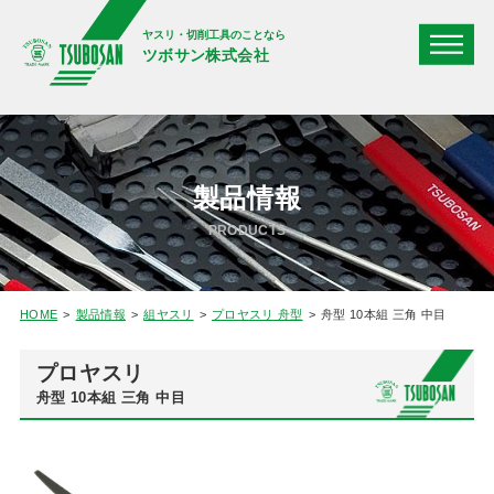
ヤスリ・切削工具のことなら
ツボサン株式会社
製品情報
PRODUCTS
HOME
製品情報
組ヤスリ
プロヤスリ 舟型
舟型 10本組 三角 中目
プロヤスリ
舟型 10本組 三角 中目