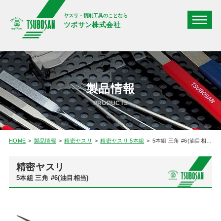
ヤスリ・切削工具のことなら
ツボサン株式会社
製品情報
PRODUCTS
HOME
製品情報
精密ヤスリ
精密ヤスリ 5本組
5本組 三角 #6(油目相当)
精密ヤスリ
5本組 三角 #6(油目相当)