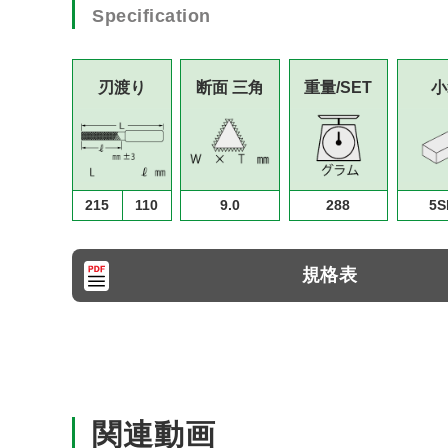
Specification
刃渡り
断面 三角
重量/SET
小
215
110
9.0
288
5S
規格表
関連動画