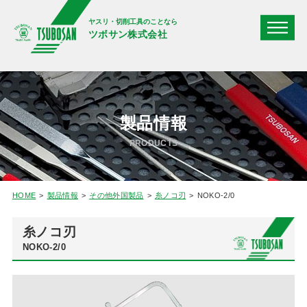
ヤスリ・切削工具のことなら
ツボサン株式会社
製品情報
PRODUCTS
HOME
製品情報
その他外国製品
糸ノコ刃
NOKO-2/0
糸ノコ刃
NOKO-2/0