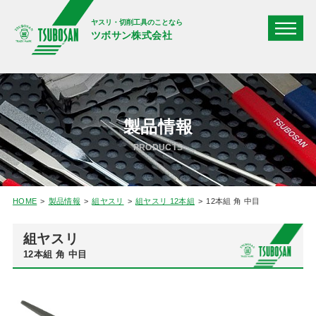
ヤスリ・切削工具のことなら
ツボサン株式会社
製品情報
PRODUCTS
HOME
製品情報
組ヤスリ
組ヤスリ 12本組
12本組 角 中目
組ヤスリ
12本組 角 中目