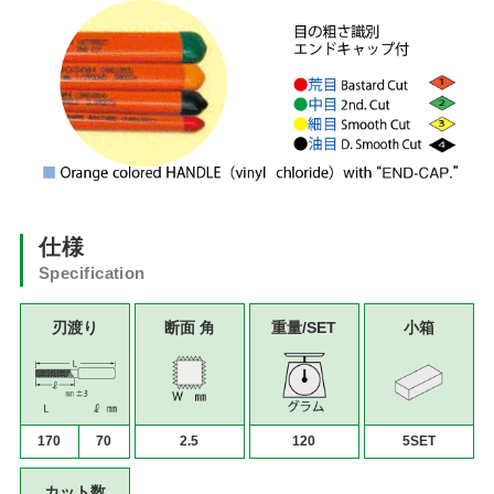
仕様
Specification
刃渡り
断面 角
重量/SET
小箱
170
70
2.5
120
5SET
カット数