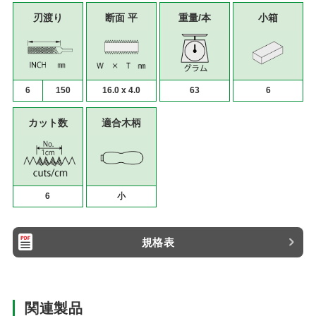
刃渡り
断面 平
重量/本
小箱
6
150
16.0 x 4.0
63
6
カット数
適合木柄
6
小
規格表
関連製品