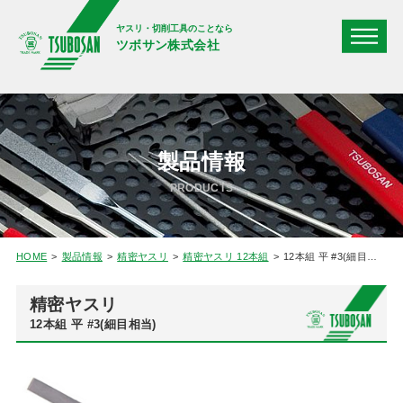
ヤスリ・切削工具のことなら
ツボサン株式会社
製品情報
PRODUCTS
HOME
製品情報
精密ヤスリ
精密ヤスリ 12本組
12本組 平 #3(細目相当)
精密ヤスリ
12本組 平 #3(細目相当)