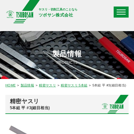
ヤスリ・切削工具のことなら
ツボサン株式会社
製品情報
PRODUCTS
HOME
製品情報
精密ヤスリ
精密ヤスリ 5本組
5本組 平 #3(細目相当)
精密ヤスリ
5本組 平 #3(細目相当)