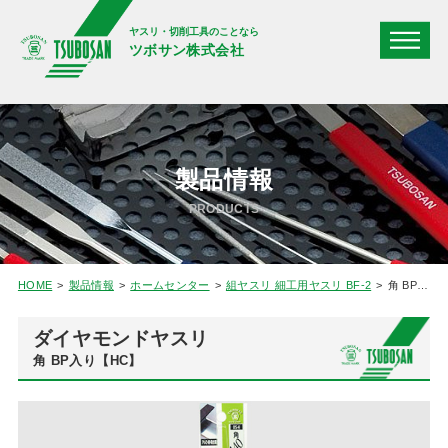
ヤスリ・切削工具のことなら
ツボサン株式会社
製品情報
PRODUCTS
HOME
製品情報
ホームセンター
組ヤスリ 細工用ヤスリ BF-2
角 BP入り【HC】
ダイヤモンドヤスリ
角 BP入り【HC】