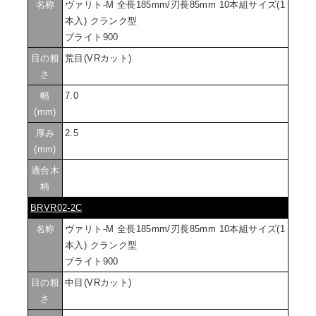
名称
ヴァリト-M 全長185mm/刃長85mm 10本組サイズ(1
本入) クランク型
ブライト900
目の粗
荒目(VRカット)
さ
幅
7.0
(mm)
厚み
2.5
(mm)
適合木
柄
BRVR02-2C
名称
ヴァリト-M 全長185mm/刃長85mm 10本組サイズ(1
本入) クランク型
ブライト900
目の粗
中目(VRカット)
さ