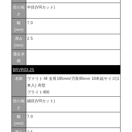
目の粗
中目(VRカット)
さ
幅
7.0
(mm)
厚み
2.5
(mm)
適合木
柄
BRVR03-2S
名称
ヴァリト-M 全長185mm/刃長85mm 10本組サイズ(1
本入) 舟型
ブライト900
目の粗
細目(VRカット)
さ
幅
7.0
(mm)