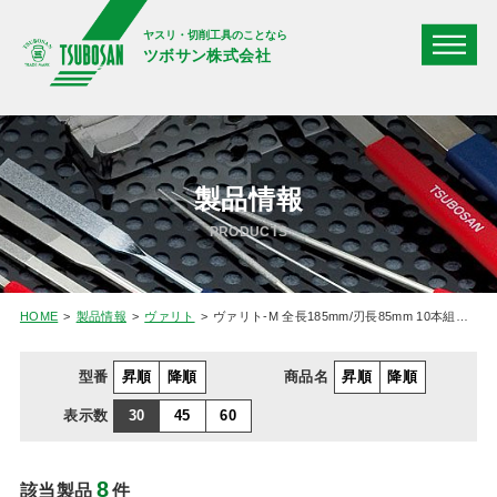
ヤスリ・切削工具のことなら
ツボサン株式会社
製品情報
PRODUCTS
HOME
製品情報
ヴァリト
ヴァリト-M 全長185mm/刃長85mm 10本組サイズ
型番
昇順
降順
商品名
昇順
降順
表示数
30
45
60
8
該当製品
件