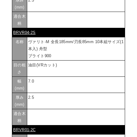
厚み
2.5
(mm)
適合木
柄
BRVR04-2S
名称
ヴァリト-M 全長185mm/刃長85mm 10本組サイズ(1
本入) 舟型
ブライト900
目の粗
油目(VRカット)
さ
幅
7.0
(mm)
厚み
2.5
(mm)
適合木
柄
BRVR01-2C