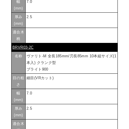
幅
7.0
(mm)
厚み
2.5
(mm)
適合木
柄
BRVR03-2C
名称
ヴァリト-M 全長185mm/刃長85mm 10本組サイズ(1
本入) クランク型
ブライト900
目の粗
細目(VRカット)
さ
幅
7.0
(mm)
厚み
2.5
(mm)
適合木