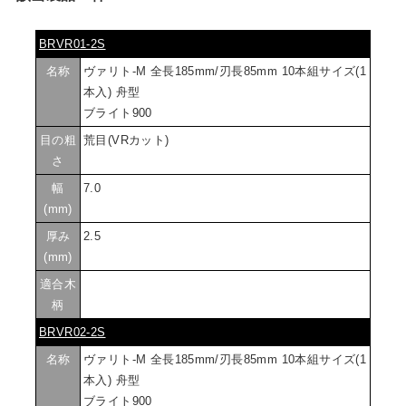
BRVR01-2S
名称
ヴァリト-M 全長185mm/刃長85mm 10本組サイズ(1
本入) 舟型
ブライト900
目の粗
荒目(VRカット)
さ
幅
7.0
(mm)
厚み
2.5
(mm)
適合木
柄
BRVR02-2S
名称
ヴァリト-M 全長185mm/刃長85mm 10本組サイズ(1
本入) 舟型
ブライト900