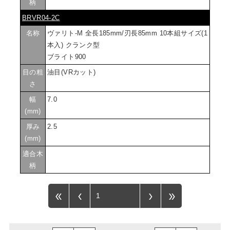
柄
BRVR04-2C
名称
ヴァリト-M 全長185mm/刃長85mm 10本組サイズ(1
本入) クランク型
ブライト900
目の粗
油目(VRカット)
さ
幅
7.0
(mm)
厚み
2.5
(mm)
適合木
柄