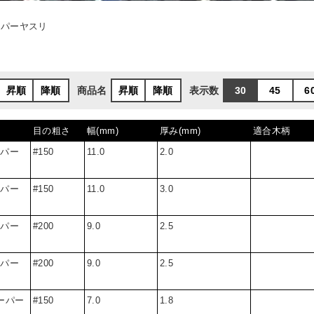
ーパーヤスリ
商品名
表示数
昇順
降順
昇順
降順
30
45
6
目の粗さ
幅(mm)
厚み(mm)
適合木柄
ーパー
#150
11.0
2.0
ーパー
#150
11.0
3.0
ーパー
#200
9.0
2.5
ーパー
#200
9.0
2.5
ーパー
#150
7.0
1.8