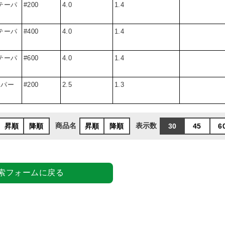
テーパ
#200
4.0
1.4
テーパ
#400
4.0
1.4
テーパ
#600
4.0
1.4
ーパー
#200
2.5
1.3
商品名
表示数
昇順
降順
昇順
降順
30
45
6
索フォームに戻る