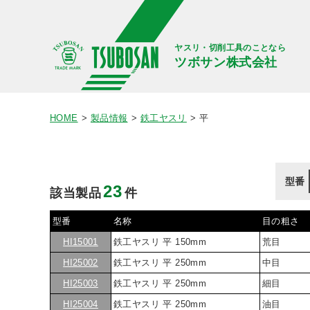
ヤスリ・切削工具のことなら
ツボサン株式会社
HOME
製品情報
鉄工ヤスリ
平
型番
23
該当製品
件
型番
名称
目の粗さ
HI15001
鉄工ヤスリ 平 150mm
荒目
HI25002
鉄工ヤスリ 平 250mm
中目
HI25003
鉄工ヤスリ 平 250mm
細目
HI25004
鉄工ヤスリ 平 250mm
油目