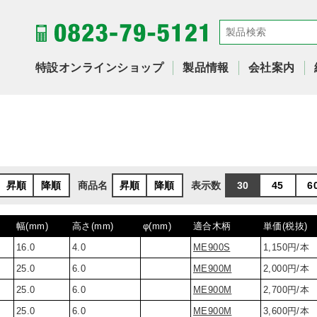
特設オンラインショップ
製品情報
会社案内
商品名
表示数
昇順
降順
昇順
降順
30
45
6
幅(mm)
高さ(mm)
φ(mm)
適合木柄
単価(税抜)
16.0
4.0
ME900S
1,150円/本
25.0
6.0
ME900M
2,000円/本
25.0
6.0
ME900M
2,700円/本
25.0
6.0
ME900M
3,600円/本