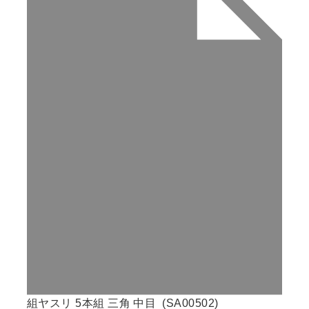
組ヤスリ 5本組 三角 中目 (SA00502)