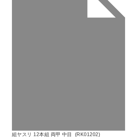
組ヤスリ 12本組 両甲 中目 (RK01202)