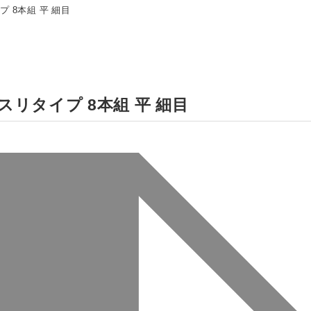
 8本組 平 細目
リタイプ 8本組 平 細目