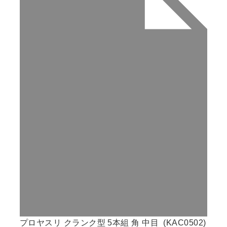
プロヤスリ クランク型 5本組 角 中目 (KAC0502)