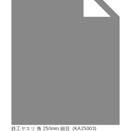
鉄工ヤスリ 角 250mm 細目 (KA25003)