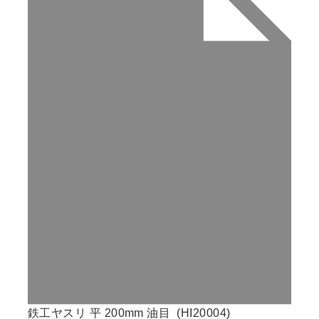
鉄工ヤスリ 平 200mm 油目 (HI20004)