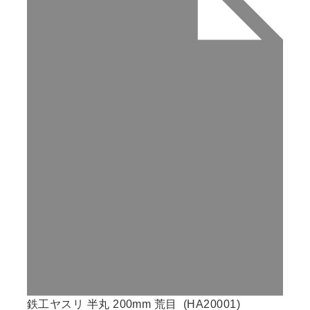
鉄工ヤスリ 半丸 200mm 荒目 (HA20001)