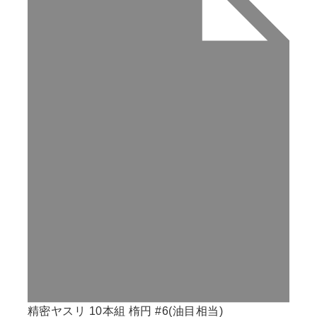
精密ヤスリ 10本組 楕円 #6(油目相当)