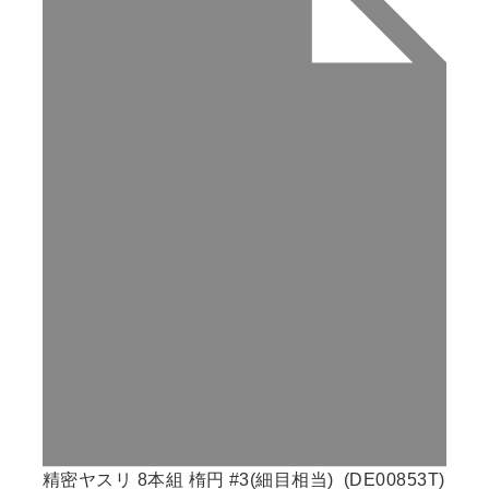
精密ヤスリ 8本組 楕円 #3(細目相当) (DE00853T)