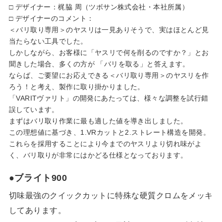
□ デザイナー：梶脇 周（ツボサン株式会社・本社所属）
□ デザイナーのコメント：
＜バリ取り専用＞のヤスリは一見ありそうで、実はほとんど見
当たらない工具でした。
しかしながら、お客様に「ヤスリで何を削るのですか？」とお
聞きした場合、多くの方が 「バリを取る」と答えます。
ならば、ご要望にお応えできる＜バリ取り専用＞のヤスリを作
ろう！と考え、製作に取り掛かりました。
「VARITヴァリト」の開発にあたっては、様々な調整を試行錯
誤しています。
まずはバリ取り作業に最も適した値を導き出しました。
この理想値に基づき、1.VRカットと2.ストレート構造を開発。
これらを採用することにより今までのヤスリより切れ味がよ
く、バリ取りが非常にはかどる仕様となっております。
●ブライト900
切味最強のクイックカットに特殊な硬質クロムをメッキ
してあります。