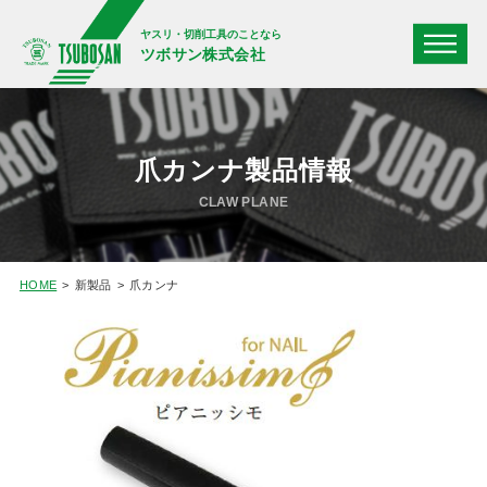
ヤスリ・切削工具のことなら
ツボサン株式会社
爪カンナ製品情報
CLAW PLANE
HOME
新製品
爪カンナ